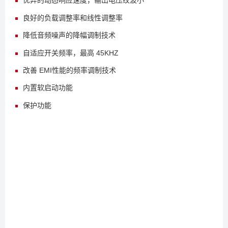
优异的动态响应速度，输出电压纹波小
良好的负载调整率和线性调整率
降低音频噪声的降幅调制技术
自适应开关频率，最高 45KHZ
改善 EMI性能的频率调制技术
内置软启动功能
保护功能
家用电器辅助电源
电机驱动辅助电源I
OT/智能家居/智能照明
工业控制辅助电源