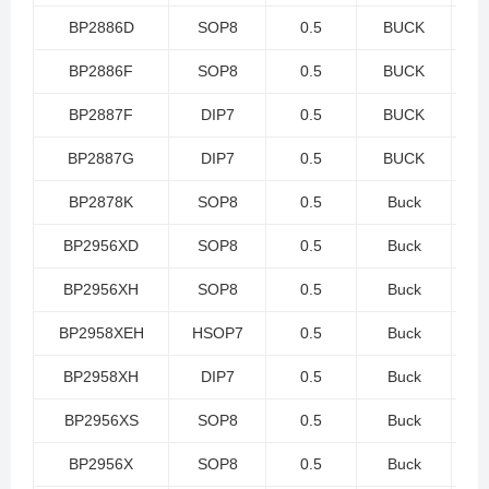
BP2886D
SOP8
0.5
BUCK
BP2886F
SOP8
0.5
BUCK
BP2887F
DIP7
0.5
BUCK
BP2887G
DIP7
0.5
BUCK
BP2878K
SOP8
0.5
Buck
<
BP2956XD
SOP8
0.5
Buck
BP2956XH
SOP8
0.5
Buck
BP2958XEH
HSOP7
0.5
Buck
BP2958XH
DIP7
0.5
Buck
BP2956XS
SOP8
0.5
Buck
BP2956X
SOP8
0.5
Buck