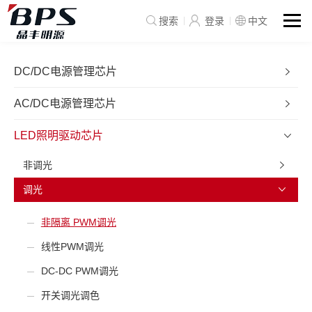
搜索
登录
中文
DC/DC电源管理芯片
AC/DC电源管理芯片
LED照明驱动芯片
非调光
调光
非隔离 PWM调光
线性PWM调光
DC-DC PWM调光
开关调光调色