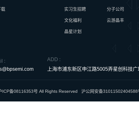
下载
实习生招聘
分子公司
文化福利
云游晶丰
晶星计划
ADD :
l :
es@bpsemi.com
上海市浦东新区申江路5005弄星创科技广场
沪ICP备08116353号
All Rights Reserved
沪公网安备31011502404588