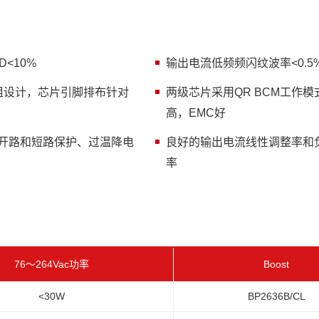
HD<10%
输出电流低频频闪纹波率<0.5
绕组设计，芯片引脚排布针对
两级芯片采用QR BCM工作模
高，EMC好
开路和短路保护、过温降电
良好的输出电流线性调整率和
率
76～264Vac功率
Boost
<30W
BP2636B
/CL