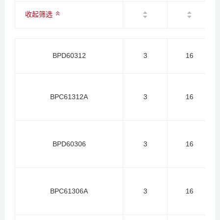
收起筛选
偏置电压
开关频率(kHz)
稳定输入指示
BPD60312
3
16
外接软启动控制
恒定导通控制模式
BPC61312A
3
16
封装
BPD60306
3
16
BPC61306A
3
16