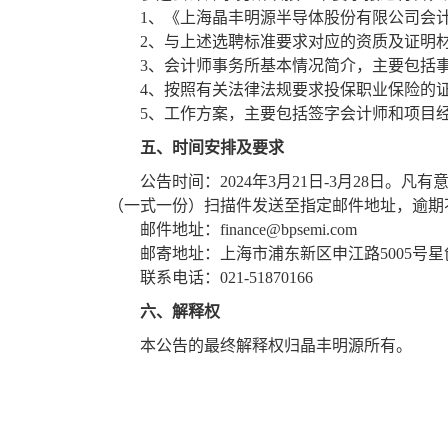
1
、《上海晶丰明源半导体股份有限公司会
2
、与上述选聘标准要求对应的资质及证明
3
、会计师事务所基本情况简介，主要包括
4
、按照有关法律法规要求投保职业保险的
5
、工作方案，主要包括签字会计师和项目
五、时间安排及要求
公告时间：
2024
年
3
月
21
日
-3
月
28
日。凡有
（一式一份）扫描件发送至指定邮件地址，逾期
邮件地址：
finance@bpsemi.com
邮寄地址：上海市浦东新区申江路
5005
号星
联系电话：
021-51870166
六、解释权
本公告的最终解释权归晶丰明源所有。