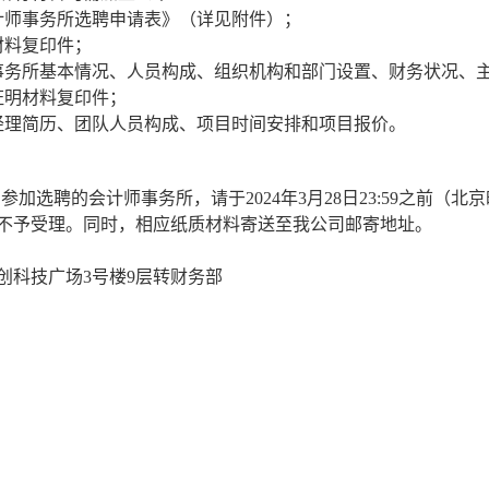
计师事务所选聘申请表》（详见附件）；
材料复印件；
事务所基本情况、人员构成、组织机构和部门设置、财务状况、
证明材料复印件；
经理简历、团队人员构成、项目时间安排和项目报价。
意参加选聘的会计师事务所，请于
2024
年
3
月
28
日
23:59
之前（北京
不予受理。同时，相应纸质材料寄送至我公司邮寄地址。
创科技广场
3
号楼
9
层转财务部