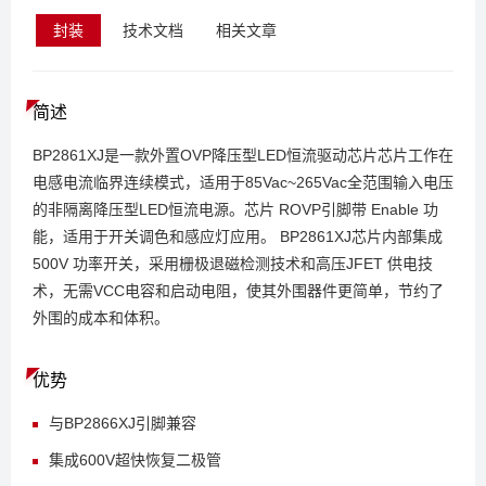
封装
技术文档
相关文章
简述
BP2861XJ是一款外置OVP降压型LED恒流驱动芯片芯片工作在
电感电流临界连续模式，适用于85Vac~265Vac全范围输入电压
的非隔离降压型LED恒流电源。芯片 ROVP引脚带 Enable 功
能，适用于开关调色和感应灯应用。 BP2861XJ芯片内部集成
500V 功率开关，采用栅极退磁检测技术和高压JFET 供电技
术，无需VCC电容和启动电阻，使其外围器件更简单，节约了
外围的成本和体积。
优势
与BP2866XJ引脚兼容
集成600V超快恢复二极管