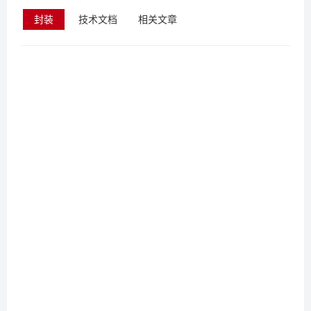
封装
技术文档
相关文章
内置高压启动和供电，启动速度快