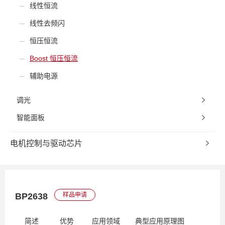
线性恒流
线性去频闪
恒压恒流
Boost 恒压恒流
辅助电源
调光
智能面板
电机控制与驱动芯片
BP2638
样品申请
简述
优势
应用领域
典型应用原理图