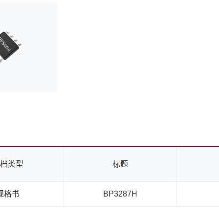
档类型
标题
规格书
BP3287H