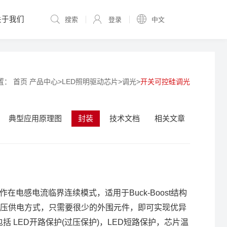
关于我们
搜索
登录
中文
置：
首页
产品中心
>
LED照明驱动芯片
>
调光
>
开关可控硅调光
典型应用原理图
封装
技术文档
相关文章
作在电感电流临界连续模式，适用于Buck-Boost结构
动和高压供电方式，只需要很少的外围元件，即可实现优异
括 LED开路保护(过压保护)，LED短路保护，芯片温