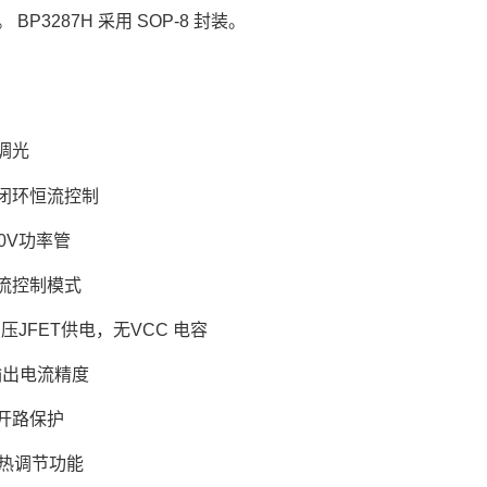
BP3287H 采用 SOP-8 封装。
调光
P闭环恒流控制
0V功率管
流控制模式
高压JFET供电，无VCC 电容
 输出电流精度
D开路保护
过热调节功能