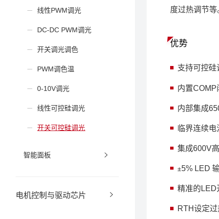
度过热调节等。 
线性PWM调光
DC-DC PWM调光
优势
开关调光调色
支持可控硅
PWM调色温
内置COM
0-10V调光
内部集成65
线性可控硅调光
开关可控硅调光
临界连续电
集成600V
智能面板
5% LED
±
精准的LE
电机控制与驱动芯片
RTH设定