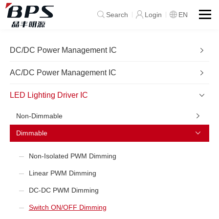
Search
Login
EN
DC/DC Power Management IC
AC/DC Power Management IC
LED Lighting Driver IC
Non-Dimmable
Dimmable
Non-Isolated PWM Dimming
Linear PWM Dimming
DC-DC PWM Dimming
Switch ON/OFF Dimming