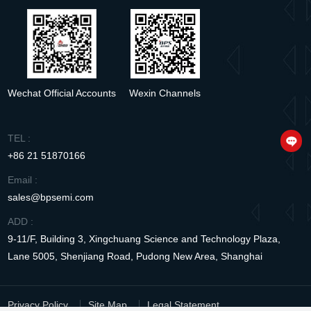
Wechat Official Accounts
Wexin Channels
TEL :
+86 21 51870166
Email :
sales@bpsemi.com
ADD :
9-11/F, Building 3, Xingchuang Science and Technology Plaza,
Lane 5005, Shenjiang Road, Pudong New Area, Shanghai
Privacy Policy
Site Map
Legal Statement